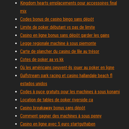
Kingdom hearts emplacements pour accessoires final
mix
Codes bonus de casino bingo sans dépôt
Limite de poker débutant vs pas de limite
Casino en ligne bonus sans dépôt garder les gains
Legge regionale machine à sous piemonte
Carte de plancher du casino de lîle au trésor
Cotes de poker aa vs kk
Où les américains peuvent-ils jouer au poker en ligne
Gulfstream park racing et casino hallandale beach fl
estados unidos
Codes à puce gratuits pour les machines à sous konami
Location de tables de poker riverside ca
Casino breakaway bonus sans dépôt
Comment gagner des machines à sous penny
Casino en ligne avec 5 euro startguthaben