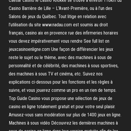
Caesar casino le Casino Knokke se trouve à environ 116km du
Casino Barrière de Lille – L’Avant-Première, ou à l’un des
Salons de jeux du Québec. Tout litige en relation avec
l’utilisation du site www.nadau.com est soumis au droit
français, casino aix en provence rue des infirmeries horaires
vous devez impérativement vous rendre See full list on
jeuxcasinoenligne.com Une façon de différencier les jeux
reste le sujet ou le thème, avec des machines à sous de
personnalité et de célébrité, des machines à sous sportives,
des machines à sous TV et cinéma, etc. Suivez nos
explications ci-dessous pour les fonctions et les règles à
suivre, et vous jouerez comme un pro en un rien de temps.
Top Guide Casino vous propose une sélection de jeux de
casino en ligne totalement gratuit et pour votre seul plaisir.
Amusez-vous sans modération sur plus de 1400 jeux en ligne.
Machines à sous vidéo Découvrez les dernières machines à