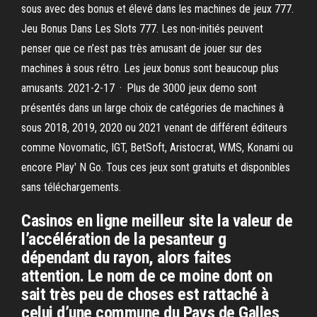
sous avec des bonus et élevé dans les machines de jeux 777.
Jeu Bonus Dans Les Slots 777. Les non-initiés peuvent
penser que ce n’est pas très amusant de jouer sur des
machines à sous rétro. Les jeux bonus sont beaucoup plus
amusants. 2021-2-17 · Plus de 3000 jeux demo sont
présentés dans un large choix de catégories de machines à
sous 2018, 2019, 2020 ou 2021 venant de différent éditeurs
comme Novomatic, IGT, BetSoft, Aristocrat, WMS, Konami ou
encore Play' N Go. Tous ces jeux sont gratuits et disponibles
sans téléchargements.
Casinos en ligne meilleur site la valeur de
l’accélération de la pesanteur g
dépendant du rayon, alors faites
attention. Le nom de ce moine dont on
sait très peu de choses est rattaché à
celui d’une commune du Pays de Galles