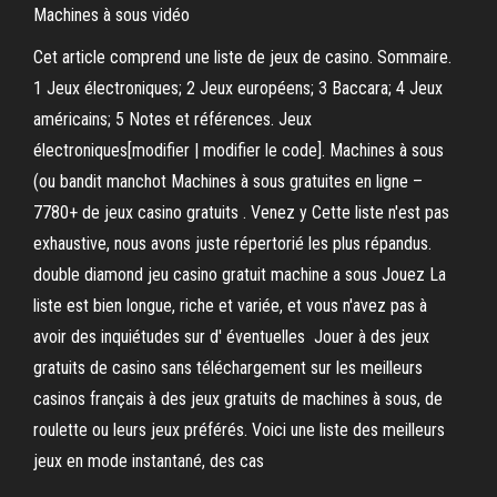
Machines à sous vidéo
Cet article comprend une liste de jeux de casino. Sommaire.
1 Jeux électroniques; 2 Jeux européens; 3 Baccara; 4 Jeux
américains; 5 Notes et références. Jeux
électroniques[modifier | modifier le code]. Machines à sous
(ou bandit manchot Machines à sous gratuites en ligne –
7780+ de jeux casino gratuits . Venez y Cette liste n'est pas
exhaustive, nous avons juste répertorié les plus répandus.
double diamond jeu casino gratuit machine a sous Jouez La
liste est bien longue, riche et variée, et vous n'avez pas à
avoir des inquiétudes sur d' éventuelles Jouer à des jeux
gratuits de casino sans téléchargement sur les meilleurs
casinos français à des jeux gratuits de machines à sous, de
roulette ou leurs jeux préférés. Voici une liste des meilleurs
jeux en mode instantané, des cas