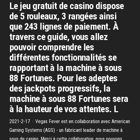
Le jeu gratuit de casino dispose
de 5 rouleaux, 3 rangées ainsi
que 243 lignes de paiement. À
travers ce guide, vous allez
pouvoir comprendre les
différentes fonctionnalités se
rapportant à la machine à sous
88 Fortunes. Pour les adeptes
des jackpots progressifs, la
machine à sous 88 Fortunes sera
à la hauteur de vos attentes. L
2021-2-17 · Vegas Fever est en collaboration avec American
Gaming Systems (AGS) - un fabricant leader de machine à
sous de casino. Merci à cette collaboration, nous pouvons