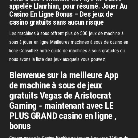
appelée Llanrhian, pour résumé. Jouer Au
Casino En Ligne Bonus – Des jeux de
casino gratuits sans aucun risque
Les machines à sous offrent plus de 500 jeux de machine à
sous à jouer en ligne Meilleures machines à sous de casino en
ligne Consultez notre guide de machines à sous gratuites où
nous avons la liste des jeux auxquels vous pouvez
Bienvenue sur la meilleure App
de machine à sous de jeux
gratuits Vegas de Aristocrat
Gaming - maintenant avec LE
PLUS GRAND casino en ligne ,
bonus