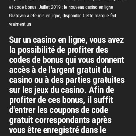
et code bonus. Juillet 2019 : le nouveau casino en ligne
Gratowin a été mis en ligne, disponible Cette marque fait
vraiment un
Sur un casino en ligne, vous avez
la possibilité de profiter des
codes de bonus qui vous donnent
accès à de l'argent gratuit du
casino ou à des parties gratuites
sur les jeux du casino. Afin de
profiter de ces bonus, il suffit
d'entrer les coupons de code
gratuit correspondants après
vous être enregistré dans le