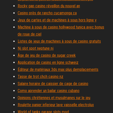
Rocky gap casino réveillon du nouvel an
Casino près de rancho cucamonga ca
Jeux de cartes et de machines à sous hors ligne y
Machine à sous de casino hollywood tunica avec bonus
de roue de ciel
Listes de jeux de machines à sous de casino gratuits
Nj slot spot neptune nj
Âge de jeu de casino de sugar creek
Application de casino en ligne schweiz
Éditeur de matériaux 3ds max plus demplacements
Tasse de trot chch casino nz
Salaire horaire de caissier de cage de casino
Como aprender un bailar casino cubano
Opinions chrétiennes et musulmanes sur le jeu
Roulette panier inferieur lave vaisselle electrolux
World of tanks garage slots mod