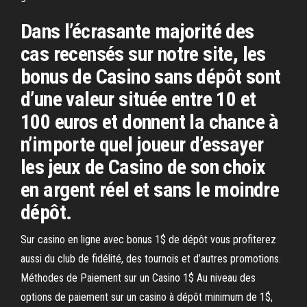
Dans l’écrasante majorité des
cas recensés sur notre site, les
bonus de Casino sans dépôt sont
d’une valeur située entre 10 et
100 euros et donnent la chance à
n’importe quel joueur d’essayer
les jeux de Casino de son choix
en argent réel et sans le moindre
dépôt.
Sur casino en ligne avec bonus 1$ de dépôt vous profiterez
aussi du club de fidélité, des tournois et d’autres promotions.
Méthodes de Paiement sur un Casino 1$ Au niveau des
options de paiement sur un casino à dépôt minimum de 1$,