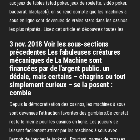
aux jeux de tables (stud poker, jeux de roulette, vidéo poker,
baccarat, blackjack), on se rend compte que les machines à
sous en ligne sont devenues de vraies stars dans les casinos
les plus réputés.. Lisez cet article et découvrez toutes les
3 nov. 2018 Voir les sous-sections
précedentes Les fabuleuses créatures
mécaniques de La Machine sont
financées par de l'argent public. un
dédale, mais certains – chagrins ou tout
simplement curieux – se la posent :
combie
Depuis la démocratisation des casinos, les machines à sous
sont devenues l’attraction favorites des gamblers.Ce constat
reste le même pour les casinos en ligne. Les joueurs se
laissent facilement attirer par les machines à sous avec
l’espoir de toucher le jackpot.. Pourtant, gagner de grosses