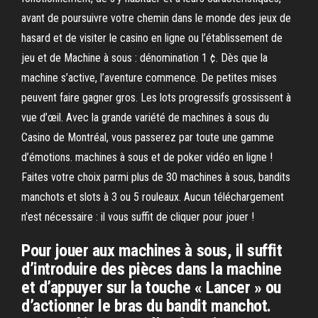
avant de poursuivre votre chemin dans le monde des jeux de
hasard et de visiter le casino en ligne ou l’établissement de
jeu et de Machine à sous : dénomination 1 ¢. Dès que la
machine s’active, l’aventure commence. De petites mises
peuvent faire gagner gros. Les lots progressifs grossissent à
vue d’œil. Avec la grande variété de machines à sous du
Casino de Montréal, vous passerez par toute une gamme
d’émotions. machines à sous et de poker vidéo en ligne !
Faites votre choix parmi plus de 30 machines à sous, bandits
manchots et slots à 3 ou 5 rouleaux. Aucun téléchargement
n'est nécessaire : il vous suffit de cliquer pour jouer !
Pour jouer aux machines à sous, il suffit
d’introduire des pièces dans la machine
et d’appuyer sur la touche « Lancer » ou
d’actionner le bras du bandit manchot.