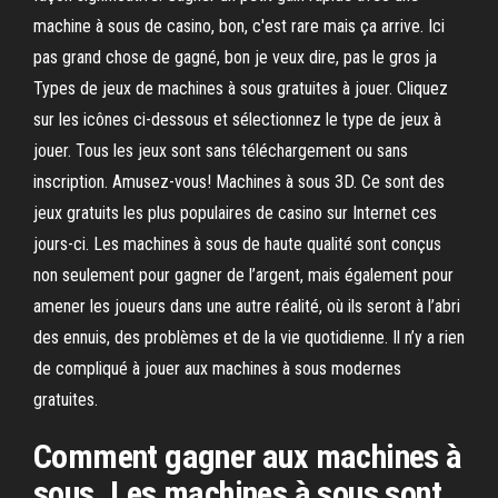
machine à sous de casino, bon, c'est rare mais ça arrive. Ici
pas grand chose de gagné, bon je veux dire, pas le gros ja
Types de jeux de machines à sous gratuites à jouer. Cliquez
sur les icônes ci-dessous et sélectionnez le type de jeux à
jouer. Tous les jeux sont sans téléchargement ou sans
inscription. Amusez-vous! Machines à sous 3D. Ce sont des
jeux gratuits les plus populaires de casino sur Internet ces
jours-ci. Les machines à sous de haute qualité sont conçus
non seulement pour gagner de l’argent, mais également pour
amener les joueurs dans une autre réalité, où ils seront à l’abri
des ennuis, des problèmes et de la vie quotidienne. Il n’y a rien
de compliqué à jouer aux machines à sous modernes
gratuites.
Comment gagner aux machines à
sous. Les machines à sous sont