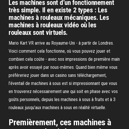
Les machines sont d’un fonctionnement
très simple. Il en existe 2 types : Les
machines à rouleaux mécaniques. Les
machines à rouleaux vidéo où les
rouleaux sont virtuels.
Mario Kart VR arrive au Royaume-Uni - à partir de Londres.
Voici comment cela fonctionne, où vous pouvez jouer et
combien cela coûte - avec nos impressions de première main
après avoir essayé par nous-mêmes. Quand bien même vous
préféreriez jouer dans un casino sans téléchargement,
l’éventail de machines à sous est si impressionnant que vous
en trouverez nécessairement une qui soit en phase avec vos
goûts personnels, depuis les machines à sous à fruits et à 3
rouleaux jusqu’aux machines à sous en réalité virtuelle.
Premièrement, ces machines à